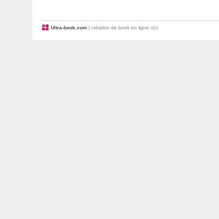
Ultra-book.com
| création de book en ligne
V2.0