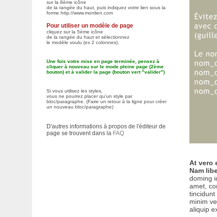
sur la 8
ème icône
de la rangée du haut, puis indiquez votre lien sous la
forme http://www.monlien.com
Pour utiliser un modèle de page
cliquez sur la 5
ème icône
de la rangée du haut
et sélectionnez
le modèle voulu (ex 2 colonnes).
Une fois votre mise en page terminée, pensez à
cliquer à nouveau sur le mode pleine page (2ème
bouton) et à valider la page (bouton vert "valider")
Si vous utilisez les styles,
vous ne pourrez placer qu'un style par
bloc/paragraphe.
(Faire un retour à la ligne pour créer
un nouveau bloc/paragraphe)
D'autres informations à propos de l'éditeur de
page se trouvent dans la
FAQ
At vero 
Nam lib
doming i
amet, co
tincidunt
minim ven
aliquip 